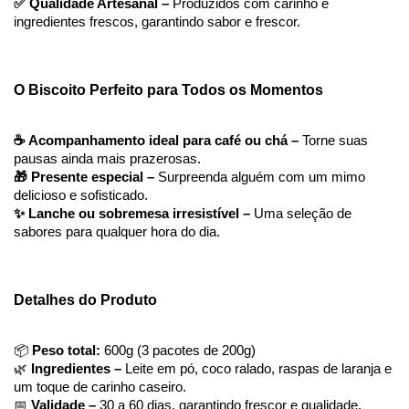
✅ Qualidade Artesanal – 
Produzidos com carinho e 
ingredientes frescos, garantindo sabor e frescor.
O Biscoito Perfeito para Todos os Momentos
☕ Acompanhamento ideal para café ou chá – 
Torne suas 
pausas ainda mais prazerosas.
🎁 Presente especial – 
Surpreenda alguém com um mimo 
delicioso e sofisticado.
✨ Lanche ou sobremesa irresistível – 
Uma seleção de 
sabores para qualquer hora do dia.
Detalhes do Produto
📦 
Peso total: 
600g (3 pacotes de 200g)
🌿
 Ingredientes –
 Leite em pó, coco ralado, raspas de laranja e 
um toque de carinho caseiro.
📅
 Validade – 
30 a 60 dias, garantindo frescor e qualidade.