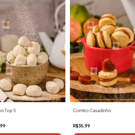
o Top 5
Combo Casadinho
,99
R$35,99