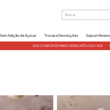
Sem Adição de Açúcar
Trocas e Devoluções
Seja um Reven
LEVE O SABOR DE MINAS GERAIS ATÉ A SUA CASA
LEVE O SAB