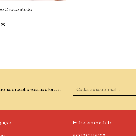
o Chocolatudo
,99
re-se e receba nossas ofertas.
gação
Entre em contato
tos
5531982115499