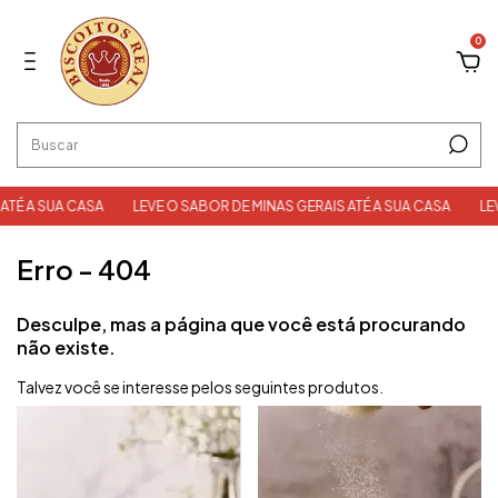
0
TÉ A SUA CASA
LEVE O SABOR DE MINAS GERAIS ATÉ A SUA CASA
LEVE
Erro - 404
Desculpe, mas a página que você está procurando
não existe.
Talvez você se interesse pelos seguintes produtos.